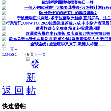
歐洲桥牌團體锦標赛每日一牌
一個人去歐洲旅行大概要花费多少?怎样计划行程
歐洲最便宜的旅遊目的地是哪里?
宁波機場正式開通2条宁波至歐洲航線 直飛罗马、法
行業資訊:UNWTO: 2023旅遊業复苏逾八成,中东歐洲表現最佳;
歐洲旅遊安全攻略 坑爹花招通通闪開
欧洲遊火爆自由行增长 國庆遊预订热潮提前到来
歐元兑美元升至两周新高!贬值企稳?歐洲遊悄然大火,热門旅行
全球连线 | 旅遊旺季又来了,歐洲人却變……
下一頁 »
1
2
3
4
5
6
/ 6 頁
下一頁
返 回
快速發帖