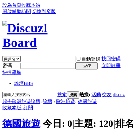
設為首頁
收藏本站
開啟輔助訪問
切換到窄版
找回密碼
自動登錄
密碼
立即註冊
登錄
快捷導航
論壇
BBS
搜索
熱搜:
活動
交友
discuz
搜索
超夯歐洲旅遊論壇
»
論壇
›
歐洲旅遊
›
德國旅遊
收藏本版
|
訂閱
德國旅遊
今日:
0
|
主題:
120
|
排名