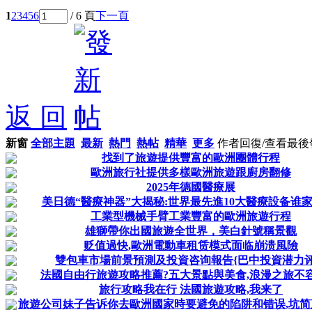
1
2
3
4
5
6
/ 6 頁
下一頁
返 回
新窗
全部主題
最新
熱門
熱帖
精華
更多
作者
回復/查看
最後
找到了旅遊提供豐富的歐洲團體行程
歐洲旅行社提供多樣歐洲旅遊跟廚房翻修
2025年德國醫療展
美日德“醫療神器”大揭秘:世界最先進10大醫療設备谁家
工業型機械手臂工業豐富的歐洲旅遊行程
雄獅帶你出國旅遊全世界，美白針號稱景觀
贬值過快,歐洲電動車租赁模式面临崩溃風險
雙包車市場前景預測及投資咨询報告{巴中投資潜力
法國自由行旅遊攻略推薦?五大景點與美食,浪漫之旅不容
旅行攻略我在行 法國旅遊攻略,我来了
旅遊公司妹子告诉你去歐洲國家時要避免的陷阱和错误,坑简直