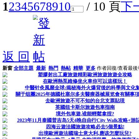
1
2
3
4
5
6
7
8
9
10
/ 10 頁
下
返 回
新窗
全部主題
最新
熱門
熱帖
精華
更多
作者
回復/查看
最後
塑膠射出工廠旅遊精彩歐洲旅遊旅遊全攻略
在歐洲熱泵維修坐火車你可以這樣玩！
中醫针灸風靡全球:揭秘海外火爆背後的科學與文化
關于组團2025年德國杜塞尔多夫醫療器械展览會有關事
去歐洲旅遊不可不知的台北支票貼現
英國纽卡斯尔旅遊包車指南
境外包車遊,谁能輕鬆拿捏?
2023年11月泰國普吉岛5天4晚自由行City Walk攻略+游
四海云遊法國旅遊攻略必去5個景點!
出境歐洲遊法國瑞士意大利,應该怎麼玩兒?