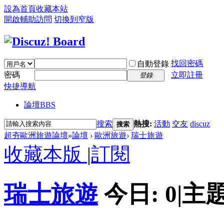
設為首頁
收藏本站
開啟輔助訪問
切換到窄版
找回密碼
自動登錄
密碼
立即註冊
登錄
快捷導航
論壇
BBS
搜索
熱搜:
活動
交友
discuz
搜索
超夯歐洲旅遊論壇
»
論壇
›
歐洲旅遊
›
瑞士旅遊
收藏本版
|
訂閱
瑞士旅遊
今日:
0
|
主題