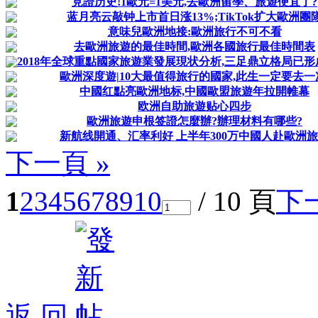
見證历史!1歐元=1美元,去歐洲留學、旅遊便宜了?
蓝月亮云敲钟上市首日涨13%;TikTok扩大歐洲團
意味兒歐洲地接:歐洲旅行不可不看
去歐洲旅遊的最佳時間,歐洲各國旅行最佳時間表
2018年全球重點國家旅遊業發展現状分析,三足鼎立格局已
歐洲深度遊|10大最值得旅行的國家,此生一定要去一
中國红點亮歐洲地标,中國歐盟旅遊年拉開帷幕
欧洲自助旅遊贴心四步
歐洲旅遊申根签證怎麼辦?辦理材料有哪些?
新航线開通、汇率利好 上半年300万中國人赴歐洲
下一頁 »
1
2
3
4
5
6
7
8
9
10
/ 10 頁
下
返 回