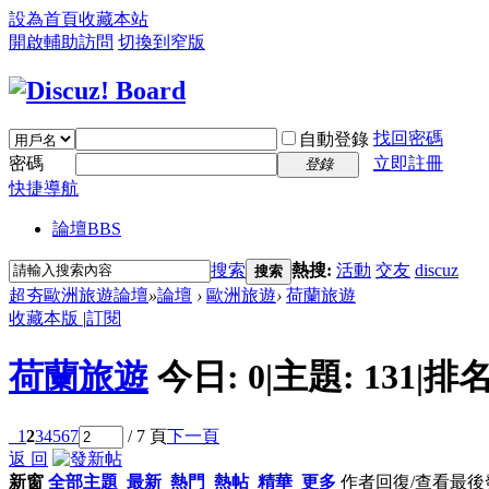
設為首頁
收藏本站
開啟輔助訪問
切換到窄版
找回密碼
自動登錄
密碼
立即註冊
登錄
快捷導航
論壇
BBS
搜索
熱搜:
活動
交友
discuz
搜索
超夯歐洲旅遊論壇
»
論壇
›
歐洲旅遊
›
荷蘭旅遊
收藏本版
|
訂閱
荷蘭旅遊
今日:
0
|
主題:
131
|
排名
1
2
3
4
5
6
7
/ 7 頁
下一頁
返 回
新窗
全部主題
最新
熱門
熱帖
精華
更多
作者
回復/查看
最後