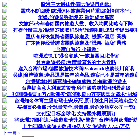
歐洲三大最佳性價比旅遊目的地!
需求不断回暖 歐洲休闲旅遊業何時重回疫情前水平?
华媒:旅遊業强劲复苏 歐洲成大赢家
文旅部:今年春節國内旅遊人数、收入均同比略有下降
打得什麼主意?歐盟27國取消對华旅遊限制,還對华提出要
重庆有序恢复跨省團队旅遊及“機票+酒店”業務
广东暂停经营跨省團队旅遊及“機票+酒店”業務
“台灣自遊行 小镇遊”
歐洲遊慎用'港台领队'一旅遊團因此滞留
赴台旅遊必读!台灣最著名的十大景點
進入台灣市場:德國旅遊技术商Peakwork收购长川資讯
吴建|台灣旅遊:產品還是當年的產品,遊客已不是當年的遊
台灣新增3例新冠肺炎确診病例 均有歐洲旅遊史
台灣提高意大利旅遊警告,與中國港澳韩同列最高级
一张回國機票18万?!歐洲疫情凶猛,超10万英國民众请求“封城
台灣知名体育主播赴瑞士安乐死 原计划生日當天结束生
买機票必收藏:全球最安全,最廉價,最危险航空公司一览!
支付宝目标全球化 支持國外機票预订
将欧洲27國和迪拜旅遊疫情升為“警告” 台灣将與欧洲断
上半年國内旅遊人数超28亿人次 旅遊收入2.45万亿
下一頁 »