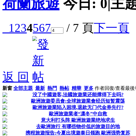
荷蘭旅遊
今日:
0
|
主題
1
2
3
4
5
6
7
/ 7 頁
下一頁
返 回
新窗
全部主題
最新
熱門
熱帖
精華
更多
作者
回復/查看
最後
没了中國遊客,法國旅遊業还能撑得下去吗?
歐洲旅遊委员會:全球旅遊業會经历短暂震荡
歐洲旅遊業陷入困境,退款无门代金券先行?
歐洲旅遊業者“凛冬”中自救
意大利打头阵 歐洲旅遊業绝地求生
去歐洲旅行 有哪些物价低的旅遊目的地
携程旅遊报告:今夏出境遊泰日领跑 歐洲强势复苏