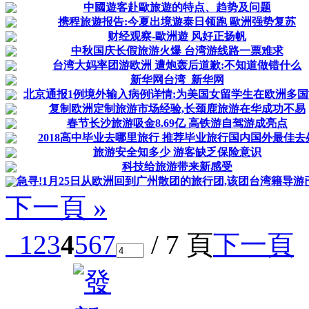
中國遊客赴歐旅遊的特点、趋势及问题
携程旅遊报告:今夏出境遊泰日领跑 歐洲强势复苏
财经观察-歐洲遊 风好正扬帆
中秋国庆长假旅游火爆 台湾游线路一票难求
台湾大妈率团游欧洲 遭炮轰后道歉:不知道做错什么
新华网台湾_新华网
北京通报1例境外输入病例详情:为美国女留学生在欧洲多
复制欧洲定制旅游市场经验,长颈鹿旅游在华成功不易
春节长沙旅游吸金8.69亿 高铁游自驾游成亮点
2018高中毕业去哪里旅行 推荐毕业旅行国内国外最佳去
旅游安全知多少 游客缺乏保险意识
科技给旅游带来新感受
急寻!1月25日从欧洲回到广州散团的旅行团,该团台湾籍导游
下一頁 »
1
2
3
4
5
6
7
/ 7 頁
下一頁