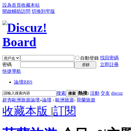
設為首頁
收藏本站
開啟輔助訪問
切換到窄版
找回密碼
自動登錄
密碼
立即註冊
登錄
快捷導航
論壇
BBS
搜索
熱搜:
活動
交友
discuz
搜索
超夯歐洲旅遊論壇
»
論壇
›
歐洲旅遊
›
荷蘭旅遊
收藏本版
|
訂閱