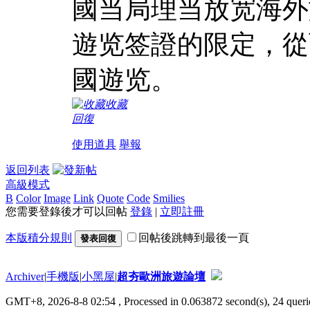
國当局理当放宽海外
遊览签證的限定，從
國遊览。
收藏
回復
使用道具
舉報
返回列表
高級模式
B
Color
Image
Link
Quote
Code
Smilies
您需要登錄後才可以回帖
登錄
|
立即註冊
本版積分規則
回帖後跳轉到最後一頁
發表回復
Archiver
|
手機版
|
小黑屋
|
超夯歐洲旅遊論壇
GMT+8, 2026-8-8 02:54
, Processed in 0.063872 second(s), 24 querie