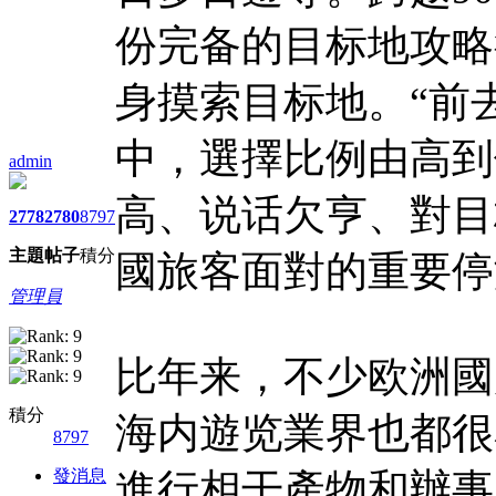
份完备的目标地攻略
身摸索目标地。“前
中，選擇比例由高到
admin
高、说话欠亨、對目
2778
2780
8797
主題
帖子
積分
國旅客面對的重要停
管理員
比年来，不少欧洲國
積分
海内遊览業界也都很
8797
發消息
進行相干產物和辦事