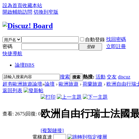
設為首頁
收藏本站
開啟輔助訪問
切換到窄版
找回密碼
自動登錄
密碼
立即註冊
登錄
快捷導航
論壇
BBS
搜索
熱搜:
活動
交友
discuz
搜索
超夯歐洲旅遊論壇
»
論壇
›
歐洲旅遊
›
荷蘭旅遊
›
欧洲自由行瑞士
返回列表
欧洲自由行瑞士法國最
查看:
2675
|
回復:
0
[複製鏈接]
電梯直達