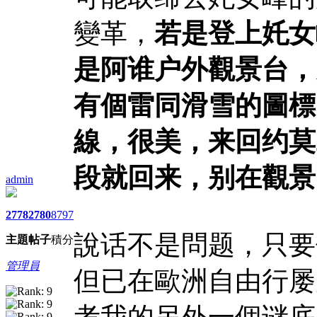
變革，
若是登上奼女
是阿谁户外觀景台，
有個雷同滑雪的圖標
線，很美，来回约莫
段就回来，别在觀景
admin
2778
2780
8797
說话不是問题，只要
主題
帖子
積分
管理員
但已在歐洲自由行屡
考我的另外一個谜底