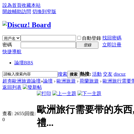
設為首頁
收藏本站
開啟輔助訪問
切換到窄版
找回密碼
自動登錄
密碼
立即註冊
登錄
快捷導航
論壇
BBS
搜索
熱搜:
活動
交友
discuz
搜索
超夯歐洲旅遊論壇
»
論壇
›
歐洲旅遊
›
荷蘭旅遊
›
歐洲旅行需要带
返回列表
歐洲旅行需要带的东西
查看:
2655
|
回復:
0
禮...